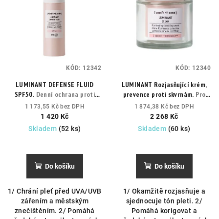
KÓD:
12342
KÓD:
12340
LUMINANT DEFENSE FLUID
LUMINANT Rozjasňující krém,
SPF50.
Denní ochrana proti
prevence proti skvrnám.
Pro
tmavým skvrnám a UV záření.
okamžitě zářivější a
1 173,55 Kč bez DPH
1 874,38 Kč bez DPH
sjednocenou pleť.
1 420 Kč
2 268 Kč
Skladem
(52 ks)
Skladem
(60 ks)
Do košíku
Do košíku
1/ Chrání pleť před UVA/UVB
1/ Okamžitě rozjasňuje a
zářením a městským
sjednocuje tón pleti. 2/
znečištěním. 2/ Pomáhá
Pomáhá korigovat a