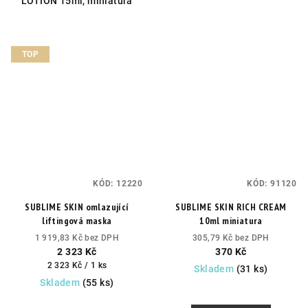
LOTION 15ml, miniatura
hvězdiček.
TOP
KÓD:
12220
KÓD:
91120
SUBLIME SKIN omlazující
SUBLIME SKIN RICH CREAM
liftingová maska
10ml miniatura
1 919,83 Kč bez DPH
305,79 Kč bez DPH
2 323 Kč
370 Kč
Měrná
2 323 Kč / 1 ks
Skladem
(31 ks)
cena:
Skladem
(55 ks)