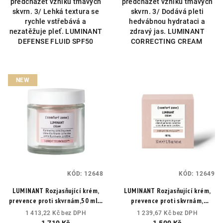
předcházet vzniku tmavých
předcházet vzniku tmavých
skvrn. 3/ Lehká textura se
skvrn. 3/ Dodává pleti
rychle vstřebává a
hedvábnou hydrataci a
nezatěžuje pleť. LUMINANT
zdravý jas. LUMINANT
DEFENSE FLUID SPF50
CORRECTING CREAM
NEW
KÓD:
12648
KÓD:
12649
LUMINANT Rozjasňující krém,
LUMINANT Rozjasňující krém,
prevence proti skvrnám,50 ml s
prevence proti skvrnám,
vyměnitelnou náplní.
Pro
náhradní náplň 50 ml.
Pro
1 413,22 Kč bez DPH
1 239,67 Kč bez DPH
okamžitě zářivější a
okamžitě zářivější a
1 710 Kč
1 500 Kč