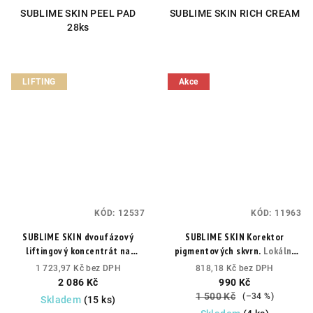
5,0
SUBLIME SKIN PEEL PAD
SUBLIME SKIN RICH CREAM
z
28ks
5
hvězdiček.
LIFTING
Akce
KÓD:
12537
KÓD:
11963
SUBLIME SKIN dvoufázový
SUBLIME SKIN Korektor
liftingový koncentrát na
pigmentových skvrn.
Lokální
obličej.
Rozjasňující kapky pro
péče s TRI-WHITE
1 723,97 Kč bez DPH
818,18 Kč bez DPH
výživu, pružnost a zdravý jas
COMPLEXEM™.
2 086 Kč
990 Kč
pleti.
1 500 Kč
(–34 %)
Skladem
(15 ks)