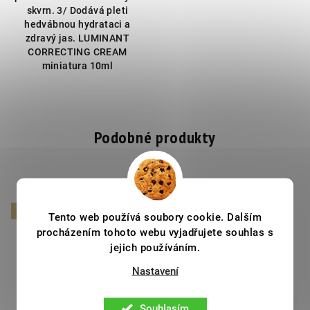
skvrn. 3/ Dodává pleti
hedvábnou hydrataci a
zdravý jas. LUMINANT
CORRECTING CREAM
miniatura 10ml
Podobné produkty
LIFTING
RUTINA
Tento web používá soubory cookie. Dalším
procházením tohoto webu vyjadřujete souhlas s
jejich používáním.
Nastavení
Souhlasím