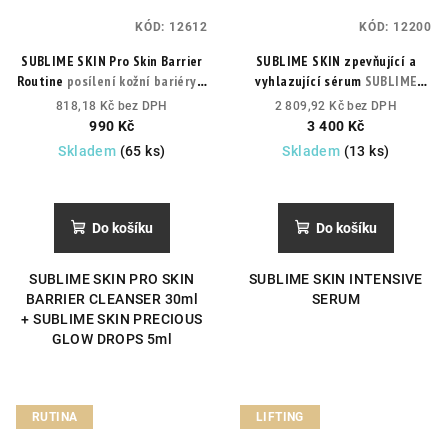
KÓD:
12612
KÓD:
12200
SUBLIME SKIN Pro Skin Barrier
SUBLIME SKIN zpevňující a
Routine
posílení kožní bariéry +
vyhlazující sérum
SUBLIME
liftingový koncentrát
SKIN INTENSIVE SERUM
818,18 Kč bez DPH
2 809,92 Kč bez DPH
990 Kč
3 400 Kč
Skladem
(65 ks)
Skladem
(13 ks)
Do košíku
Do košíku
SUBLIME SKIN PRO SKIN
SUBLIME SKIN INTENSIVE
BARRIER CLEANSER 30ml
SERUM
+ SUBLIME SKIN PRECIOUS
GLOW DROPS 5ml
RUTINA
LIFTING