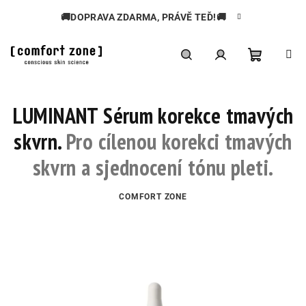
Přejít
🚚DOPRAVA ZDARMA, PRÁVĚ TEĎ!🚚
na
obsah
Nákupní
Hledat
Přihlášení
LUMINANT Sérum korekce tmavých
košík
skvrn.
Pro cílenou korekci tmavých
skvrn a sjednocení tónu pleti.
COMFORT ZONE