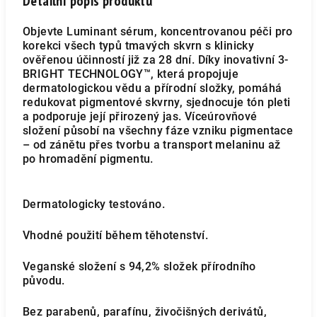
Detailní popis produktu
Objevte Luminant sérum, koncentrovanou péči pro
korekci všech typů tmavých skvrn s klinicky
ověřenou účinností již za 28 dní. Díky inovativní 3-
BRIGHT TECHNOLOGY™, která propojuje
dermatologickou vědu a přírodní složky, pomáhá
redukovat pigmentové skvrny, sjednocuje tón pleti
a podporuje její přirozený jas. Víceúrovňové
složení působí na všechny fáze vzniku pigmentace
– od zánětu přes tvorbu a transport melaninu až
po hromadění pigmentu.
Dermatologicky testováno.
Vhodné použití během těhotenství.
Veganské složení s 94,2% složek přírodního
původu.
Bez parabenů, parafínu, živočišných derivátů,