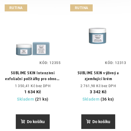
RUTINA
RUTINA
KÓD:
12355
KÓD:
12313
SUBLIME SKIN Intenzivní
SUBLIME SKIN výživný a
exfoliační polštářky pro obnovu
zjemňující krém
pleti
během i po peelingové
1 350,41 Kč bez DPH
2 761,98 Kč bez DPH
kúře.
1 634 Kč
3 342 Kč
Skladem
(21 ks)
Skladem
(36 ks)
Průměrné
hodnocení
produktu
Do košíku
Do košíku
je