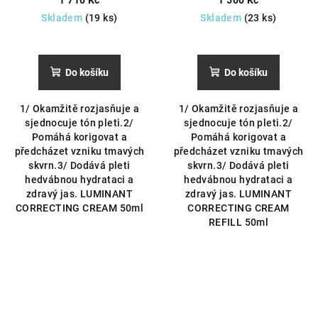
sjednocenou pleť.
sjednocenou pleť.
Skladem
(19 ks)
Skladem
(23 ks)
Do košíku
Do košíku
1/ Okamžitě rozjasňuje a
1/ Okamžitě rozjasňuje a
sjednocuje tón pleti.2/
sjednocuje tón pleti.2/
Pomáhá korigovat a
Pomáhá korigovat a
předcházet vzniku tmavých
předcházet vzniku tmavých
skvrn.3/ Dodává pleti
skvrn.3/ Dodává pleti
hedvábnou hydrataci a
hedvábnou hydrataci a
zdravý jas. LUMINANT
zdravý jas. LUMINANT
CORRECTING CREAM 50ml
CORRECTING CREAM
REFILL 50ml