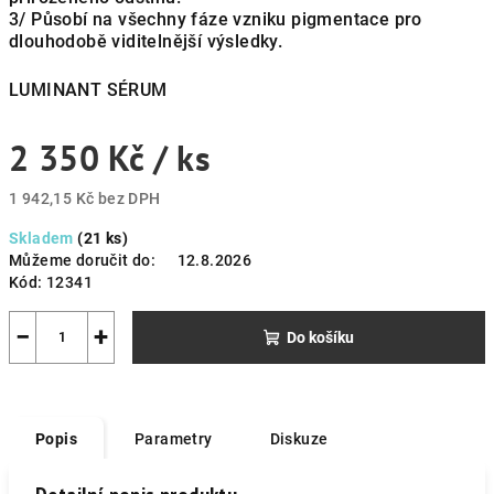
3/ Působí na všechny fáze vzniku pigmentace pro
dlouhodobě viditelnější výsledky.
LUMINANT SÉRUM
2 350 Kč
/ ks
1 942,15 Kč bez DPH
Měrná
Skladem
(21 ks)
cena:
Můžeme doručit do:
12.8.2026
Kód:
12341
−
+
Do košíku
Popis
Parametry
Diskuze