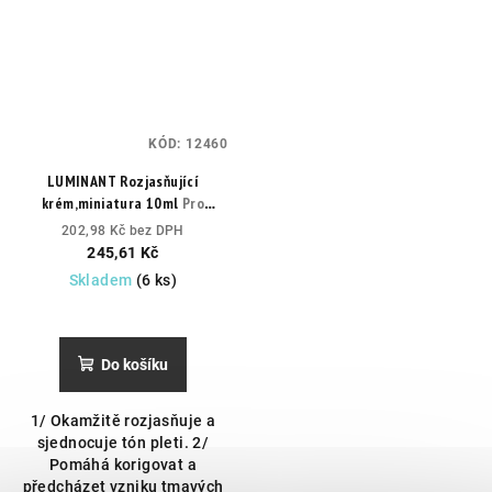
KÓD:
12460
LUMINANT Rozjasňující
krém,miniatura 10ml
Pro
okamžitě zářivější a
202,98 Kč bez DPH
sjednocenou pleť.
245,61 Kč
Skladem
(6 ks)
Do košíku
1/ Okamžitě rozjasňuje a
sjednocuje tón pleti. 2/
Pomáhá korigovat a
předcházet vzniku tmavých