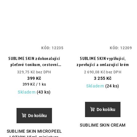
KÓD:
12235
KÓD:
12209
SUBLIME SKIN zdokonalující
SUBLIME SKIN vyplňující,
pleťové tonikum, cestovní
zpevňující a omlazující krém
balení
každodenní exfoliační
329,75 Kč bez DPH
2 690,08 Kč bez DPH
lotion pro přípravu pleti na
399 Kč
3 255 Kč
peeling a intenzivní péči.
Měrná
399 Kč / 1 ks
Skladem
(24 ks)
cena:
Skladem
(43 ks)
Průměrné
hodnocení
produktu
Do košíku
je
Do košíku
5,0
SUBLIME SKIN CREAM
z
SUBLIME SKIN MICROPEEL
5