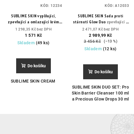
KÓD:
12234
KÓD:
A12033
SUBLIME SKIN vyplňující,
SUBLIME SKIN Sada proti
zpevňující a omlazující krém
stárnutí Glow Duo
zpevňující a
30ML
rozjasňující čisticí sada
1 298,35 Kč bez DPH
2 471,07 Kč bez DPH
1 571 Kč
2 989,99 Kč
3 456 Kč
(–13 %)
Skladem
(49 ks)
Skladem
(12 ks)
Do košíku
Do košíku
SUBLIME SKIN CREAM
SUBLIME SKIN DUO SET: Pro
Skin Barrier Cleanser 100 ml
a Precious Glow Drops 30 ml