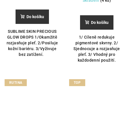
Skladem
(4 ks)
Do košíku
Do košíku
SUBLIME SKIN PRECIOUS
GLOW DROPS 1/Okamžitě
1/ Cíleně redukuje
rozjasňuje pleť. 2/Posiluje
pigmentové skvrny. 2/
kožní bariéru. 3/Vyživuje
Sjednocuje a rozjasňuje
bez zatížení.
pleť. 3/ Vhodný pro
každodenní použití.
RUTINA
TOP