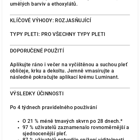
umělých barviv a ethoxylátů.
KLÍČOVÉ VÝHODY: ROZJASŇUJÍCÍ
TYPY PLETI: PRO VŠECHNY TYPY PLETI
DOPORUČENÉ POUŽITÍ
Aplikujte ráno i večer na vyčištěnou a suchou pleť
obličeje, krku a dekoltu. Jemně vmasírujte a
následně pokračujte aplikací krému Luminant.
VÝSLEDKY ÚČINNOSTI
Po 4 týdnech pravidelného používání
O 21 % méně tmavých skvrn po 28 dnech.*
97 % uživatelů zaznamenalo rovnoměrnější a
sjednocenější pleť.
87 % uživatelů potvrdilo snížení viditelnosti