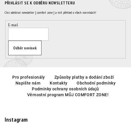
PŘIHLÁSIT SE K ODBĚRU NEWSLETTERU
Chci odebírat newsletter [ comfort zone ] a mít přehled o všech novinkách!
E-mail
Odběr novinek
Z
á
Pro profesionály
Způsoby platby a dodání zboží
Napište nám
Kontakty
Obchodní podmínky
p
Podmínky ochrany osobních údajů
a
Věrnostní program MŮJ COMFORT ZONE!
t
í
Instagram