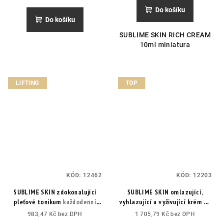
Do košíku
Do košíku
SUBLIME SKIN RICH CREAM
10ml miniatura
LIFTING
TOP
KÓD:
12462
KÓD:
12203
SUBLIME SKIN zdokonalující
SUBLIME SKIN omlazující,
pleťové tonikum
každodenní
vyhlazující a vyživující krém na
exfoliační lotion pro přípravu
oční okolí
983,47 Kč bez DPH
1 705,79 Kč bez DPH