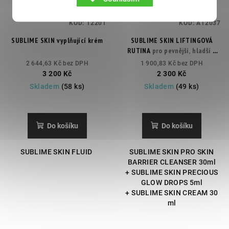
KÓD:
12201
KÓD:
A12037
SUBLIME SKIN vyplňující krém
SUBLIME SKIN LIFTINGOVÁ
RUTINA
pro pevnější, hladší a
zářivější pleť
2 644,63 Kč bez DPH
1 900,83 Kč bez DPH
3 200 Kč
2 300 Kč
Skladem
(58 ks)
Skladem
(49 ks)
Do košíku
Do košíku
SUBLIME SKIN FLUID
SUBLIME SKIN PRO SKIN
BARRIER CLEANSER 30ml
+ SUBLIME SKIN PRECIOUS
GLOW DROPS 5ml
+ SUBLIME SKIN CREAM 30
ml