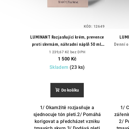
KÓD:
12649
LUMINANT Rozjasňující krém, prevence
LUMI
proti skvrnám, náhradní náplň 50 ml.
Denní o
Pro okamžitě zářivější a sjednocenou
1 239,67 Kč bez DPH
pleť.
1 500 Kč
Skladem
(23 ks)
Do košíku
1/ Okamžitě rozjasňuje a
1/ 
sjednocuje tón pleti.2/ Pomáhá
záření
korigovat a předcházet vzniku
2/ P
tmavých skvrn.3/ Dodává pleti
tmavý