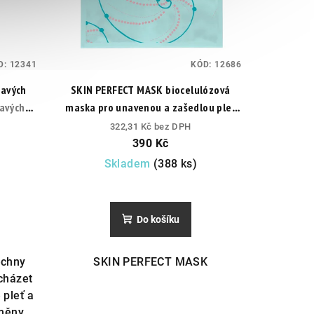
D:
12341
KÓD:
12686
avých
SKIN PERFECT MASK biocelulózová
mavých
maska pro unavenou a zašedlou pleť
eti.
výsledek je jemnější a hydratovanější
322,31 Kč bez DPH
pokožka
390 Kč
Skladem
(388 ks)
Do košíku
echny
SKIN PERFECT MASK
cházet
 pleť a
změny