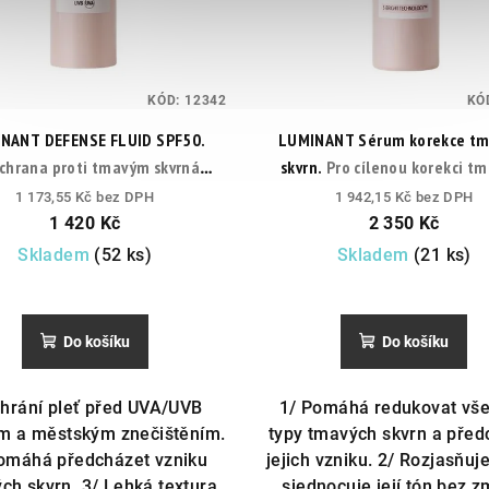
KÓD:
12342
KÓ
NANT DEFENSE FLUID SPF50.
LUMINANT Sérum korekce tm
chrana proti tmavým skvrnám a
skvrn.
Pro cílenou korekci t
UV záření.
skvrn a sjednocení tónu pl
1 173,55 Kč bez DPH
1 942,15 Kč bez DPH
1 420 Kč
2 350 Kč
Skladem
(52 ks)
Skladem
(21 ks)
Do košíku
Do košíku
Chrání pleť před UVA/UVB
1/ Pomáhá redukovat vš
m a městským znečištěním.
typy tmavých skvrn a před
omáhá předcházet vzniku
jejich vzniku. 2/ Rozjasňuje
ch skvrn. 3/ Lehká textura
sjednocuje její tón bez 