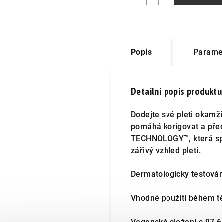
Popis
Parame
Detailní popis produktu
Dodejte své pleti okam
pomáhá korigovat a před
TECHNOLOGY™, která spoj
zářivý vzhled pleti.
Dermatologicky testová
Vhodné použití během tě
Veganské složení s 97,6