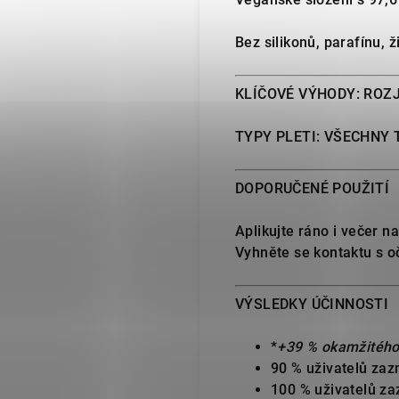
Bez silikonů, parafínu, 
KLÍČOVÉ VÝHODY: ROZJ
TYPY PLETI: VŠECHNY 
DOPORUČENÉ POUŽITÍ
Aplikujte ráno i večer n
Vyhněte se kontaktu s o
VÝSLEDKY ÚČINNOSTI
*
+39 % okamžitého 
90 % uživatelů zaz
100 % uživatelů za