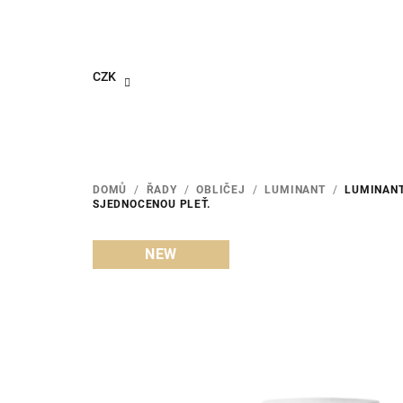
Přejít
na
obsah
CZK
DOMŮ
/
ŘADY
/
OBLIČEJ
/
LUMINANT
/
LUMINANT
SJEDNOCENOU PLEŤ.
NEW