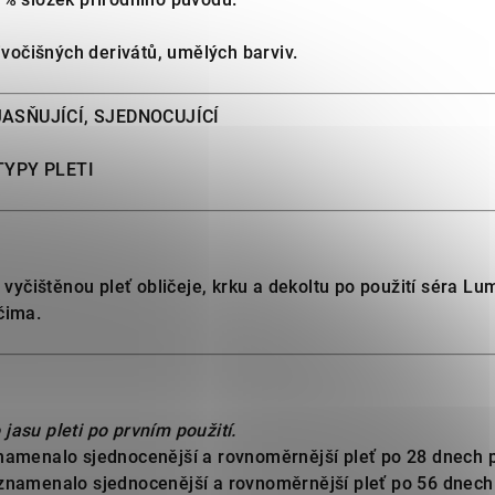
živočišných derivátů, umělých barviv.
ASŇUJÍCÍ, SJEDNOCUJÍCÍ
TYPY PLETI
a vyčištěnou pleť obličeje, krku a dekoltu po použití séra 
čima.
jasu pleti po prvním použití.
namenalo sjednocenější a rovnoměrnější pleť po 28 dnech p
znamenalo sjednocenější a rovnoměrnější pleť po 56 dnech