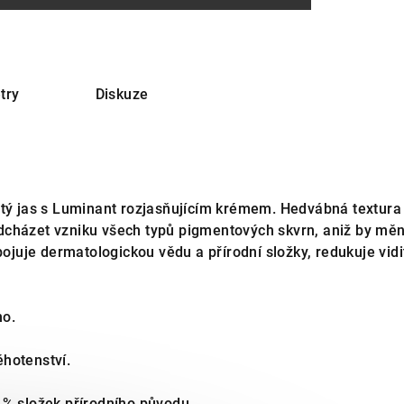
try
Diskuze
žitý jas s Luminant rozjasňujícím krémem. Hedvábná textu
cházet vzniku všech typů pigmentových skvrn, aniž by měnil
uje dermatologickou vědu a přírodní složky, redukuje vidi
no.
hotenství.
 % složek přírodního původu.