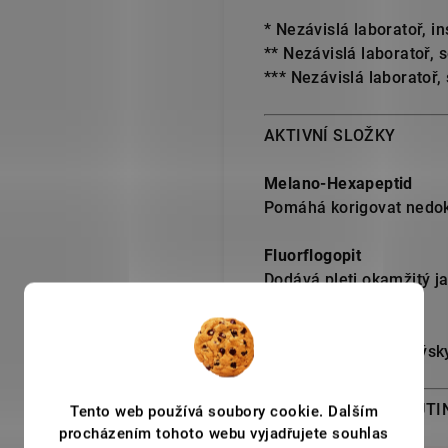
* Nezávislá laboratoř, 
** Nezávislá laboratoř, 
*** Nezávislá laboratoř,
AKTIVNÍ SLOŽKY
Melano-Hexapeptid
Pomáhá korigovat nedoko
Fluorflogopit
Dodává pleti okamžitý ja
Bisabolol
Pomáhá redukovat výskyt
LUMINANT DENNÍ RUTI
Tento web používá soubory cookie. Dalším
procházením tohoto webu vyjadřujete souhlas