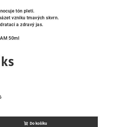
nocuje tón pleti.
ázet vzniku tmavých skvrn.
rataci a zdravý jas.
AM 50ml
 ks
6
Do košíku