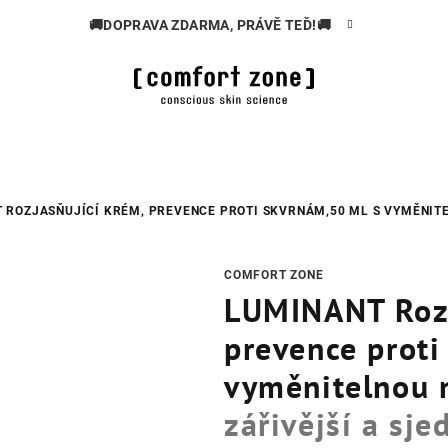
🚚DOPRAVA ZDARMA, PRÁVĚ TEĎ!🚚
 ROZJASŇUJÍCÍ KRÉM, PREVENCE PROTI SKVRNÁM,50 ML S VYMĚNIT
COMFORT ZONE
LUMINANT Rozj
prevence proti
vyměnitelnou 
zářivější a sje