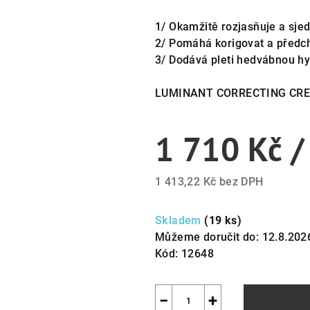
1/ Okamžitě rozjasňuje a sjed
2/ Pomáhá korigovat a předch
3/ Dodává pleti hedvábnou hyd
LUMINANT CORRECTING CRE
1 710 Kč
/
1 413,22 Kč bez DPH
Měrná
cena:
Skladem
(19 ks)
Můžeme doručit do:
12.8.202
Kód:
12648
−
+