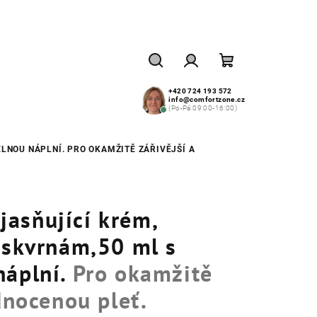
Hledat
Přihlášení
Nákupní
+420 724 193 572
info@comfortzone.cz
(Po-Pá 09:00-16:00)
košík
ELNOU NÁPLNÍ.
PRO OKAMŽITĚ ZÁŘIVĚJŠÍ A
asňující krém,
 skvrnám,50 ml s
náplní.
Pro okamžitě
dnocenou pleť.