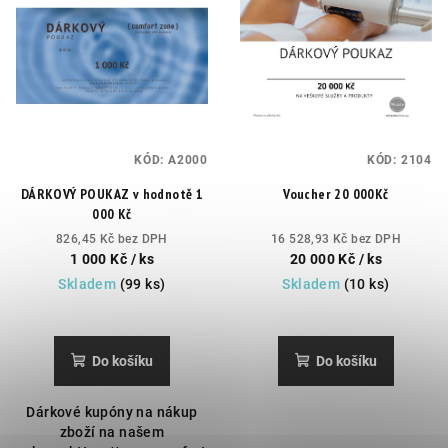
KÓD:
A2000
KÓD:
2104
DÁRKOVÝ POUKAZ v hodnotě 1
Voucher 20 000Kč
000 Kč
826,45 Kč bez DPH
16 528,93 Kč bez DPH
1 000 Kč
/ ks
20 000 Kč
/ ks
Skladem
(99 ks)
Skladem
(10 ks)
Do košíku
Do košíku
Dárkové kupóny na nákup
zboží na našem