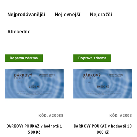
Ř
a
Nejprodávanější
Nejlevnější
Nejdražší
z
e
Abecedně
n
í
V
p
Doprava zdarma
Doprava zdarma
ý
r
p
o
i
d
s
u
p
k
r
t
o
ů
KÓD:
A20088
KÓD:
A2003
d
DÁRKOVÝ POUKAZ v hodnotě 1
DÁRKOVÝ POUKAZ v hodnotě 10
u
500 Kč
000 Kč