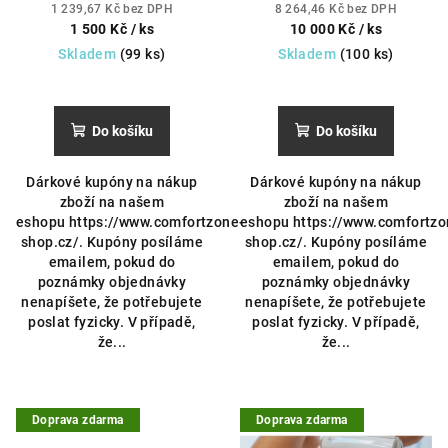
k
1 239,67 Kč bez DPH
8 264,46 Kč bez DPH
t
1 500 Kč
/ ks
10 000 Kč
/ ks
Skladem
(99 ks)
Skladem
(100 ks)
ů
Do košíku
Do košíku
Dárkové kupóny na nákup
Dárkové kupóny na nákup
zboží na našem
zboží na našem
eshopu https://www.comfortzone-
eshopu https://www.comfortzo
shop.cz/. Kupóny posíláme
shop.cz/. Kupóny posíláme
emailem, pokud do
emailem, pokud do
poznámky objednávky
poznámky objednávky
nenapíšete, že potřebujete
nenapíšete, že potřebujete
poslat fyzicky. V případě,
poslat fyzicky. V případě,
že...
že...
Doprava zdarma
Doprava zdarma