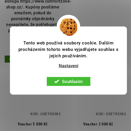
eshopu https://www.comfortzone-
shop.cz/. Kupóny posíláme
emailem, pokud do
poznámky objednávky
nenapíšete, že potřebujete
poslat fyzicky. V případě,
že...
Tento web používá soubory cookie. Dalším
procházením tohoto webu vyjadřujete souhlas s
jejich používáním.
Doprava zdarma
Doprava zdarma
Nastavení
Souhlasím
KÓD:
OSETRENI5
KÓD:
OSETRENI2
Voucher 5 000 Kč
Voucher 2 000 Kč