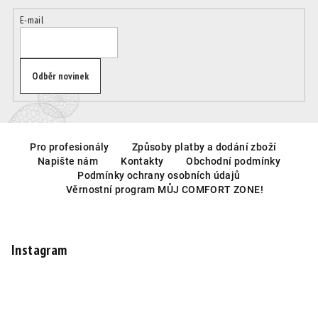
í
E-mail
p
r
v
k
Odběr novinek
y
v
ý
Z
p
á
Pro profesionály
Způsoby platby a dodání zboží
i
Napište nám
Kontakty
Obchodní podmínky
p
s
Podmínky ochrany osobních údajů
u
a
Věrnostní program MŮJ COMFORT ZONE!
t
í
Instagram