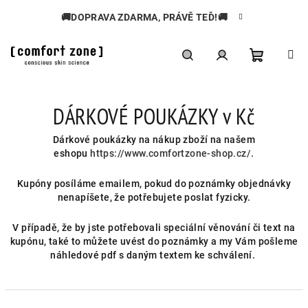
Přejít
🚚DOPRAVA ZDARMA, PRÁVĚ TEĎ!🚚
na
obsah
Nákupní
Hledat
Přihlášení
DÁRKOVÉ POUKÁZKY v Kč
košík
Dárkové poukázky na nákup zboží na našem
eshopu
https://www.comfortzone-shop.cz/
.
Kupóny posíláme emailem, pokud do poznámky objednávky
nenapíšete, že potřebujete poslat fyzicky.
V případě, že by jste potřebovali speciální věnování či text na
kupónu, také to můžete uvést do poznámky a my Vám pošleme
náhledové pdf s daným textem ke schválení.