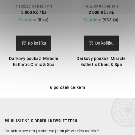
4 132,23 Kč bez DPH
1 652,89 Kč bez DPH
5 000 Kč
/ ks
2 000 Kč
/ ks
Skladem
(8 ks)
Skladem
(983 ks)
Do košíku
Do košíku
Dárkový poukaz Miracle
Dárkový poukaz Miracle
Esthetic Clinic & Spa
Esthetic Clinic & Spa
6
položek celkem
O
v
l
á
d
PŘIHLÁSIT SE K ODBĚRU NEWSLETTERU
a
c
Chci odebírat newsletter [ comfort zone ] a mít přehled o všech novinkách!