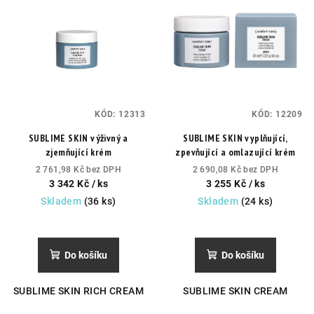
KÓD:
12313
KÓD:
12209
SUBLIME SKIN výživný a
SUBLIME SKIN vyplňující,
zjemňující krém
zpevňující a omlazující krém
2 761,98 Kč bez DPH
2 690,08 Kč bez DPH
3 342 Kč
/ ks
3 255 Kč
/ ks
Skladem
(36 ks)
Skladem
(24 ks)
Průměrné
hodnocení
produktu
Do košíku
Do košíku
je
5,0
SUBLIME SKIN RICH CREAM
SUBLIME SKIN CREAM
z
5