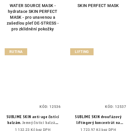
WATER SOURCE MASK -
SKIN PERFECT MASK
hydratace SKIN PERFECT
MASK - pro unavenou a
zašedlou pleť DE-STRESS -
pro zklidnění pokožky
RUTINA
LIFTING
KÓD:
12536
KÓD:
12537
SUBLIME SKIN anti-age čistící
SUBLIME SKIN dvoufázový
balzám.
Jemný čisticí balzám
liftingový koncentrát na
na obličej a oči s ochranou kožní
obličej.
Rozjasňující kapky pro
1 132,23 Kč bez DPH
1 723,97 Kč bez DPH