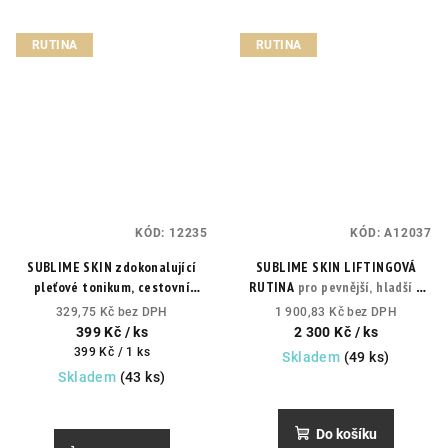
hvězdiček.
RUTINA
RUTINA
KÓD:
12235
KÓD:
A12037
SUBLIME SKIN zdokonalující
SUBLIME SKIN LIFTINGOVÁ
pleťové tonikum, cestovní
RUTINA
pro pevnější, hladší a
balení
každodenní exfoliační
zářivější pleť
329,75 Kč bez DPH
1 900,83 Kč bez DPH
lotion pro přípravu pleti na
399 Kč
/ ks
2 300 Kč
/ ks
peeling a intenzivní péči.
Měrná
399 Kč / 1 ks
Skladem
(49 ks)
cena:
Skladem
(43 ks)
Do košíku