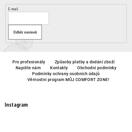
E-mail
Odběr novinek
Z
á
Pro profesionály
Způsoby platby a dodání zboží
Napište nám
Kontakty
Obchodní podmínky
p
Podmínky ochrany osobních údajů
a
Věrnostní program MŮJ COMFORT ZONE!
t
í
Instagram