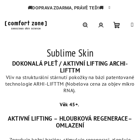
Přejít
🚚DOPRAVA ZDARMA, PRÁVĚ TEĎ!🚚
na
obsah
Nákupní
Hledat
Přihlášení
Sublime Skin
košík
DOKONALÁ PLEŤ / AKTIVNÍ LIFTING ARCHI-
LIFTTM
Vliv na strukturální stárnutí pokožky na bázi patentované
technologie ARHI-LIFTTM (Nobelova cena za objev mikro
RNA).
Věk 45+.
AKTIVNÍ LIFTING – HLOUBKOVÁ REGENERACE–
OMLAZENÍ
Zpevňuje kožní bariéru, stimuluje regeneraci, zlepšuje