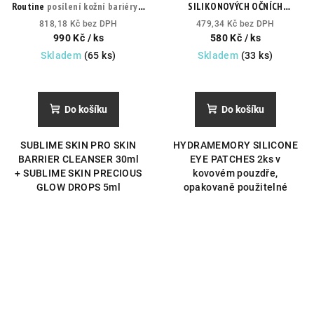
Routine
posílení kožní bariéry +
SILIKONOVÝCH OČNÍCH
liftingový koncentrát
NÁPLASTÍ - pro zvýšení
818,18 Kč bez DPH
479,34 Kč bez DPH
účinnosti péče o oční okolí.
990 Kč
/ ks
580 Kč
/ ks
Skladem
(65 ks)
Skladem
(33 ks)
Do košíku
Do košíku
SUBLIME SKIN PRO SKIN
HYDRAMEMORY SILICONE
BARRIER CLEANSER 30ml
EYE PATCHES 2ks v
+ SUBLIME SKIN PRECIOUS
kovovém pouzdře,
GLOW DROPS 5ml
opakovaně použitelné