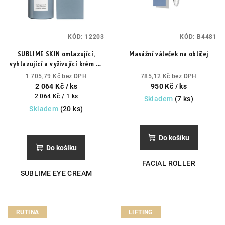
p
k
r
t
o
ů
KÓD:
12203
KÓD:
B4481
d
SUBLIME SKIN omlazující,
Masážní váleček na obličej
u
vyhlazující a vyživující krém na
k
oční okolí
1 705,79 Kč bez DPH
785,12 Kč bez DPH
t
2 064 Kč
/ ks
950 Kč
/ ks
Měrná
2 064 Kč / 1 ks
Skladem
(7 ks)
ů
cena:
Skladem
(20 ks)
Průměrné
hodnocení
Do košíku
produktu
Do košíku
je
FACIAL ROLLER
4,8
SUBLIME EYE CREAM
z
5
hvězdiček.
RUTINA
LIFTING