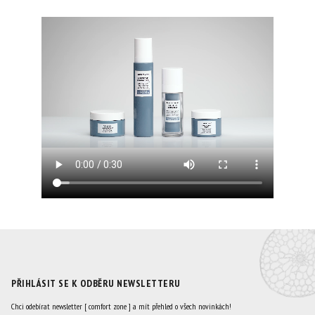
PŘIHLÁSIT SE K ODBĚRU NEWSLETTERU
Chci odebírat newsletter [ comfort zone ] a mít přehled o všech novinkách!