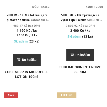
KÓD:
12462
KÓD:
12200
SUBLIME SKIN zdokonalující
SUBLIME SKIN zpevňující a
pleťové tonikum
každodenní
vyhlazující sérum
SUBLIME
exfoliační lotion pro přípravu
SKIN INTENSIVE SERUM
983,47 Kč bez DPH
2 809,92 Kč bez DPH
pleti na peeling a intenzivní
1 190 Kč
/ ks
3 400 Kč
/ ks
péči.
Měrná
1 190 Kč / 1 ks
Skladem
(13 ks)
cena:
Skladem
(23 ks)
Do košíku
Do košíku
SUBLIME SKIN INTENSIVE
SUBLIME SKIN MICROPEEL
SERUM
LOTION 100ml
Akce
LIFTING