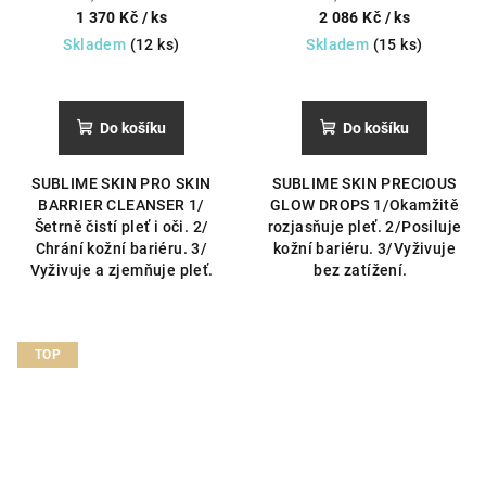
bariéry.
výživu, pružnost a zdravý jas
1 370 Kč
/ ks
2 086 Kč
/ ks
pleti.
Skladem
(12 ks)
Skladem
(15 ks)
Do košíku
Do košíku
SUBLIME SKIN PRO SKIN
SUBLIME SKIN PRECIOUS
BARRIER CLEANSER 1/
GLOW DROPS 1/Okamžitě
Šetrně čistí pleť i oči. 2/
rozjasňuje pleť. 2/Posiluje
Chrání kožní bariéru. 3/
kožní bariéru. 3/Vyživuje
Vyživuje a zjemňuje pleť.
bez zatížení.
TOP