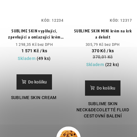
KÓD:
12234
KÓD:
12317
SUBLIME SKIN vyplňující,
SUBLIME SKIN MINI krém na krk
zpevňující a omlazující krém
a dekolt
30ML
1 298,35 Kč bez DPH
305,79 Kč bez DPH
1 571 Kč
/ ks
370 Kč
/ ks
370,01 Kč
Skladem
(49 ks)
Skladem
(22 ks)
Do košíku
Do košíku
SUBLIME SKIN CREAM
SUBLIME SKIN
NECK&DECOLETTÉ FLUID
CESTOVNÍ BALENÍ