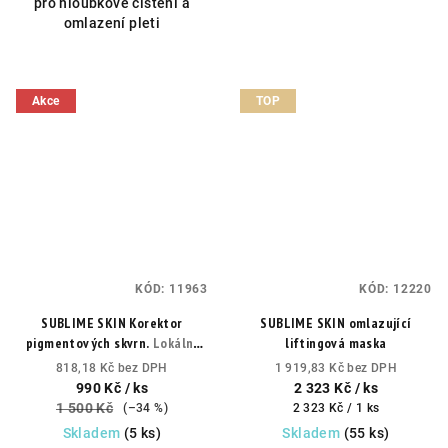
pro hloubkové čištění a
omlazení pleti
Akce
TOP
KÓD:
11963
KÓD:
12220
SUBLIME SKIN Korektor
SUBLIME SKIN omlazující
pigmentových skvrn.
Lokální
liftingová maska
péče s TRI-WHITE
818,18 Kč bez DPH
1 919,83 Kč bez DPH
COMPLEXEM™.
990 Kč
/ ks
2 323 Kč
/ ks
1 500 Kč
Měrná
(–34 %)
2 323 Kč / 1 ks
cena:
Skladem
(5 ks)
Skladem
(55 ks)