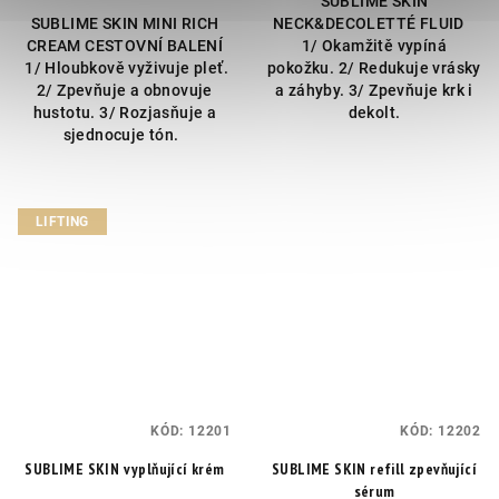
SUBLIME SKIN
SUBLIME SKIN MINI RICH
NECK&DECOLETTÉ FLUID
CREAM CESTOVNÍ BALENÍ
1/ Okamžitě vypíná
1/ Hloubkově vyživuje pleť.
pokožku. 2/ Redukuje vrásky
2/ Zpevňuje a obnovuje
a záhyby. 3/ Zpevňuje krk i
hustotu. 3/ Rozjasňuje a
dekolt.
sjednocuje tón.
LIFTING
KÓD:
12201
KÓD:
12202
SUBLIME SKIN vyplňující krém
SUBLIME SKIN refill zpevňující
sérum