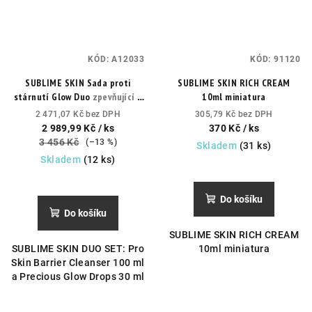
KÓD:
A12033
KÓD:
91120
SUBLIME SKIN Sada proti
SUBLIME SKIN RICH CREAM
stárnutí Glow Duo
zpevňující a
10ml miniatura
rozjasňující čisticí sada
2 471,07 Kč bez DPH
305,79 Kč bez DPH
2 989,99 Kč
/ ks
370 Kč
/ ks
3 456 Kč
(–13 %)
Skladem
(31 ks)
Skladem
(12 ks)
Do košíku
Do košíku
SUBLIME SKIN RICH CREAM
SUBLIME SKIN DUO SET: Pro
10ml miniatura
Skin Barrier Cleanser 100 ml
a Precious Glow Drops 30 ml