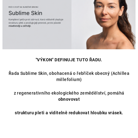
d
a
c
í
p
r
v
k
y
"VÝKON" DEFINUJE TUTO ŘADU.
v
ý
Řada Sublime Skin, obohacená o řebříček obecný (Achillea
millefolium)
p
i
z regenerativního ekologického zemědělství, pomáhá
s
obnovovat
u
strukturu pleti a viditelně redukovat hloubku vrásek.