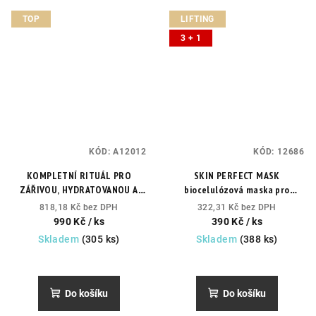
TOP
LIFTING
3 + 1
KÓD:
A12012
KÓD:
12686
KOMPLETNÍ RITUÁL PRO
SKIN PERFECT MASK
ZÁŘIVOU, HYDRATOVANOU A
biocelulózová maska pro
ZKLIDNĚNOU PLEŤ
zvýhodněný
unavenou a zašedlou pleť
818,18 Kč bez DPH
322,31 Kč bez DPH
set 3 biocelulózových masek
výsledek je jemnější a
990 Kč
/ ks
390 Kč
/ ks
Comfort zone
hydratovanější pokožka
Skladem
(305 ks)
Skladem
(388 ks)
Do košíku
Do košíku