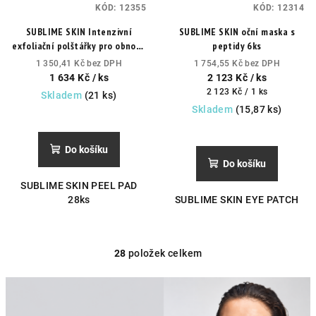
KÓD:
12355
KÓD:
12314
SUBLIME SKIN Intenzivní
SUBLIME SKIN oční maska s
exfoliační polštářky pro obnovu
peptidy 6ks
pleti
během i po peelingové
1 350,41 Kč bez DPH
1 754,55 Kč bez DPH
kúře.
1 634 Kč
/ ks
2 123 Kč
/ ks
Měrná
2 123 Kč / 1 ks
Skladem
(21 ks)
cena:
Skladem
(15,87 ks)
Průměrné
hodnocení
Průměrné
produktu
hodnocení
Do košíku
je
produktu
Do košíku
5,0
je
SUBLIME SKIN PEEL PAD
z
5,0
28ks
SUBLIME SKIN EYE PATCH
5
z
hvězdiček.
5
hvězdiček.
28
položek celkem
O
v
l
á