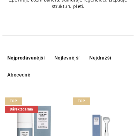
strukturu pleti.
Ř
a
Nejprodávanější
Nejlevnější
Nejdražší
z
e
Abecedně
n
í
V
p
TOP
TOP
ý
r
Dárek zdarma
p
o
i
d
s
u