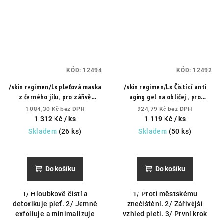
KÓD:
12494
KÓD:
12492
/skin regimen/Lx pleťová maska
/skin regimen/Lx Čistící anti
z černého jílu, pro zářivě
aging gel na obličej , pro
hedvábnou pleť.
Čisticí jílová
zářivější pleť.
První krok Vaší
1 084,30 Kč bez DPH
924,79 Kč bez DPH
pleťová maska.
rutiny.
1 312 Kč
/ ks
1 119 Kč
/ ks
Skladem
(26 ks)
Skladem
(50 ks)
Do košíku
Do košíku
1/ Hloubkově čistí a
1/ Proti městskému
detoxikuje pleť. 2/ Jemně
znečištění. 2/ Zářivější
exfoliuje a minimalizuje
vzhled pleti. 3/ První krok