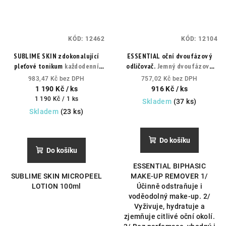
KÓD:
12462
KÓD:
12104
SUBLIME SKIN zdokonalující
ESSENTIAL oční dvoufázový
pleťové tonikum
každodenní
odličovač.
Jemný dvoufázový
exfoliační lotion pro přípravu
odličovač pro odstranění i
983,47 Kč bez DPH
757,02 Kč bez DPH
pleti na peeling a intenzivní
voděodolného make-upu z očí a
1 190 Kč
/ ks
916 Kč
/ ks
péči.
očního okolí.
Měrná
1 190 Kč / 1 ks
Skladem
(37 ks)
cena:
Skladem
(23 ks)
Do košíku
Do košíku
ESSENTIAL BIPHASIC
SUBLIME SKIN MICROPEEL
MAKE-UP REMOVER 1/
LOTION 100ml
Účinně odstraňuje i
voděodolný make-up. 2/
Vyživuje, hydratuje a
zjemňuje citlivé oční okolí.