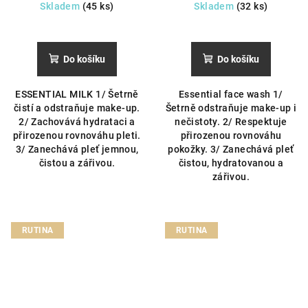
Skladem
(45 ks)
Skladem
(32 ks)
Průměrné
Průměrné
hodnocení
hodnocení
produktu
produktu
Do košíku
Do košíku
je
je
5,0
5,0
ESSENTIAL MILK 1/ Šetrně
Essential face wash 1/
z
z
čistí a odstraňuje make-up.
Šetrně odstraňuje make-up i
5
5
2/ Zachovává hydrataci a
nečistoty. 2/ Respektuje
hvězdiček.
hvězdiček.
přirozenou rovnováhu pleti.
přirozenou rovnováhu
3/ Zanechává pleť jemnou,
pokožky. 3/ Zanechává pleť
čistou a zářivou.
čistou, hydratovanou a
zářivou.
RUTINA
RUTINA