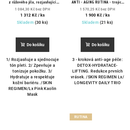
z růžového jílu, rozjasňující
ANTI - AGING RUTINA - trojice
pleť.
Pro zářivější,
pro omlazení pleti.
Kompletní
1 084,30 Kč bez DPH
1 570,25 Kč bez DPH
hydratovanou a pevnější pleť.
anti-age rituál.
1 312 Kč
/ ks
1 900 Kč
/ ks
Skladem
(30 ks)
Skladem
(21 ks)
Do košíku
Do košíku
1/ Rozjasňuje a sjednocuje
3 - kroková anti-age péče:
tón pleti. 2/ Zpevňuje a
DETOX-HYDRATACE-
tonizuje pokožku. 3/
LIFTING. Redukce prvních
Hydratuje a respektuje
vrásek. /SKIN REGIMEN Lx/
kožní bariéru. /SKIN
LONGEVITY DAILY TRIO
REGIMEN/Lx Pink Kaolin
Mask
RUTINA