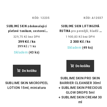
KÓD:
12235
KÓD:
A12037
SUBLIME SKIN zdokonalující
SUBLIME SKIN LIFTINGOVÁ
pleťové tonikum, cestovní
RUTINA
pro pevnější, hladší a
balení
každodenní exfoliační
zářivější pleť
329,75 Kč bez DPH
1 900,83 Kč bez DPH
lotion pro přípravu pleti na
399 Kč
/ ks
2 300 Kč
/ ks
peeling a intenzivní péči.
Měrná
399 Kč / 1 ks
Skladem
(49 ks)
cena:
Skladem
(43 ks)
Do košíku
Do košíku
SUBLIME SKIN PRO SKIN
SUBLIME SKIN MICROPEEL
BARRIER CLEANSER 30ml
LOTION 15ml, miniatura
+ SUBLIME SKIN PRECIOUS
GLOW DROPS 5ml
+ SUBLIME SKIN CREAM 30
ml