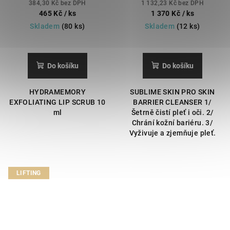
pro hebké a zdravě vypadající
na obličej a oči s ochranou kožní
384,30 Kč bez DPH
1 132,23 Kč bez DPH
rty
bariéry.
465 Kč
/ ks
1 370 Kč
/ ks
Skladem
(80 ks)
Skladem
(12 ks)
Do košíku
Do košíku
HYDRAMEMORY
SUBLIME SKIN PRO SKIN
EXFOLIATING LIP SCRUB 10
BARRIER CLEANSER 1/
ml
Šetrně čistí pleť i oči. 2/
Chrání kožní bariéru. 3/
Vyživuje a zjemňuje pleť.
LIFTING