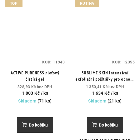
TOP
RUTINA
KÓD:
11943
KÓD:
12355
ACTIVE PURENESS pleťový
SUBLIME SKIN Intenzivní
čistící gel
exfoliační polštářky pro obnovu
pleti
během i po peelingové
828,93 Kč bez DPH
1 350,41 Kč bez DPH
kúře.
1 003 Kč
/ ks
1 634 Kč
/ ks
Skladem
(71 ks)
Skladem
(21 ks)
Průměrné
Průměrné
hodnocení
hodnocení
produktu
produktu
Do košíku
Do košíku
je
je
5,0
5,0