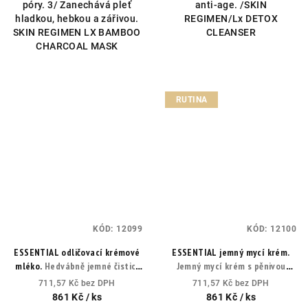
póry. 3/ Zanechává pleť
anti-age. /SKIN
hladkou, hebkou a zářivou.
REGIMEN/Lx DETOX
SKIN REGIMEN LX BAMBOO
CLEANSER
CHARCOAL MASK
RUTINA
KÓD:
12099
KÓD:
12100
ESSENTIAL odličovací krémové
ESSENTIAL jemný mycí krém.
mléko.
Hedvábně jemné čisticí
Jemný mycí krém s pěnivou
mléko pro každodenní
texturou pro dokonale čistou a
711,57 Kč bez DPH
711,57 Kč bez DPH
odstranění make-upu, nečistot
svěží pleť.
861 Kč
/ ks
861 Kč
/ ks
a přebytečného mazu.