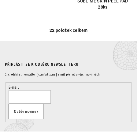
SUBLIME SKIN PEEL PAD
z
z
28ks
5
5
hvězdiček.
hvězdiček.
22
položek celkem
O
v
l
á
d
PŘIHLÁSIT SE K ODBĚRU NEWSLETTERU
a
c
Chci odebírat newsletter [ comfort zone ] a mít přehled o všech novinkách!
í
E-mail
p
r
v
k
Odběr novinek
y
v
ý
Z