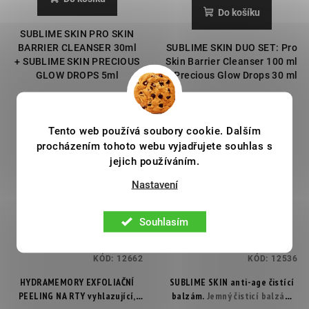
Do košíku
SUBLIME SKIN PRO SKIN
BARRIER CLEANSER 30ml
SUBLIME SKIN DUO SET: Pro
+ SUBLIME SKIN PRECIOUS
Skin Barrier Cleanser 100 ml
GLOW DROPS 5ml
a Precious Glow Drops 30 ml
Tento web používá soubory cookie. Dalším
RUTINA
procházením tohoto webu vyjadřujete souhlas s
jejich používáním.
Nastavení
Souhlasím
KÓD:
12662
KÓD:
12536
HYDRAMEMORY EXFOLIAČNÍ
SUBLIME SKIN anti-age čistící
PEELING NA RTY vyhlazující,
balzám.
Jemný čisticí balzám