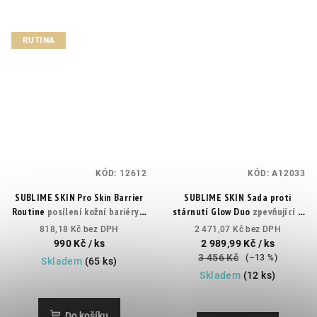
RUTINA
KÓD:
12612
KÓD:
A12033
SUBLIME SKIN Pro Skin Barrier
SUBLIME SKIN Sada proti
Routine
posílení kožní bariéry +
stárnutí Glow Duo
zpevňující a
liftingový koncentrát
rozjasňující čisticí sada
818,18 Kč bez DPH
2 471,07 Kč bez DPH
990 Kč
/ ks
2 989,99 Kč
/ ks
3 456 Kč
(–13 %)
Skladem
(65 ks)
Skladem
(12 ks)
Do košíku