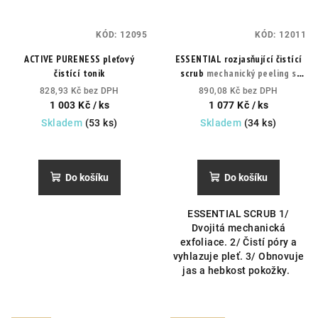
KÓD:
12095
KÓD:
12011
ACTIVE PURENESS pleťový
ESSENTIAL rozjasňující čistící
čistící tonik
scrub
mechanický peeling s
dvojitou exfoliací. Čistí póry,
828,93 Kč bez DPH
890,08 Kč bez DPH
odstraňuje nečistoty a
1 003 Kč
/ ks
1 077 Kč
/ ks
zanechává pleť hladkou a
Skladem
(53 ks)
Skladem
(34 ks)
rozzářenou.
Průměrné
Průměrné
hodnocení
hodnocení
produktu
produktu
Do košíku
Do košíku
je
je
5,0
5,0
ESSENTIAL SCRUB 1/
z
z
Dvojitá mechanická
5
5
exfoliace. 2/ Čistí póry a
hvězdiček.
hvězdiček.
vyhlazuje pleť. 3/ Obnovuje
jas a hebkost pokožky.