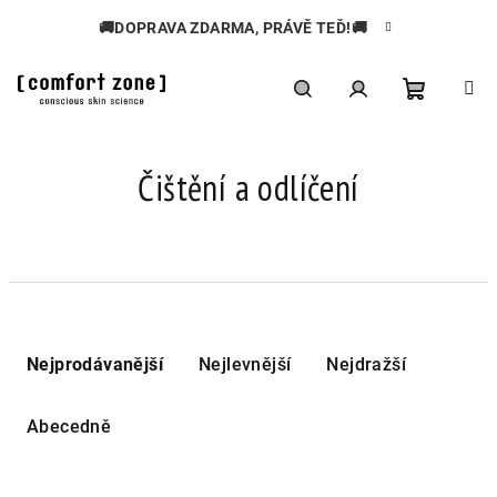
Přejít
🚚DOPRAVA ZDARMA, PRÁVĚ TEĎ!🚚
na
obsah
Nákupní
Hledat
Přihlášení
Čištění a odlíčení
košík
Ř
a
Nejprodávanější
Nejlevnější
Nejdražší
z
e
Abecedně
n
í