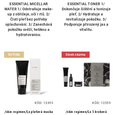
ESSENTIAL MICELLAR
ESSENTIAL TONER 1/
z
z
WATER 1/ Odstraňuje make-
Dokončuje čištění a tonizuje
5
5
up z obličeje, očí i rtů. 2/
pleť. 2/ Hydratuje a
hvězdiček.
hvězdiček.
Čistí pleť bez potřeby
revitalizuje pokožku. 3/
oplachování. 3/ Zanechává
Podporuje přirozený jas a
pokožku svěží, hebkou a
vitalitu.
hydratovanou.
RUTINA
Dárek zdarma
KÓD:
12493
KÓD:
12559
/skin regimen/Lx pleťová maska
/skin regimen/Lx 3 kroková