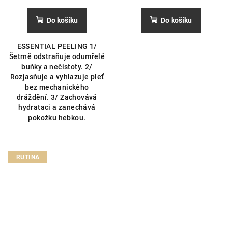
hodnocení
produktu
Do košíku
Do košíku
je
5,0
ESSENTIAL PEELING 1/
z
Šetrně odstraňuje odumřelé
5
buňky a nečistoty. 2/
hvězdiček.
Rozjasňuje a vyhlazuje pleť
bez mechanického
dráždění. 3/ Zachovává
hydrataci a zanechává
pokožku hebkou.
RUTINA