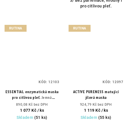
3/ Bez parfemace, vhodný i
pro citlivou pleť.
RUTINA
RUTINA
KÓD:
12103
KÓD:
12097
ESSENTIAL enzymatická maska
ACTIVE PURENESS matující
pro citlivou pleť.
Jemná
jílová maska
enzymatická peelingová maska
890,08 Kč bez DPH
924,79 Kč bez DPH
pro obnovu jasu a hebkosti
1 077 Kč
/ ks
1 119 Kč
/ ks
pleti.
Skladem
(51 ks)
Skladem
(55 ks)
Průměrné