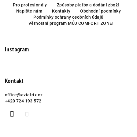
p
á
Pro profesionály
Způsoby platby a dodání zboží
i
Napište nám
Kontakty
Obchodní podmínky
p
s
Podmínky ochrany osobních údajů
u
a
Věrnostní program MŮJ COMFORT ZONE!
t
í
Instagram
Kontakt
office
@
aviatrix.cz
+420 724 193 572