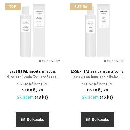
V
p
TOP
RUTINA
ý
r
p
o
i
d
s
u
p
k
r
t
o
ů
KÓD:
12102
KÓD:
12101
d
ESSENTIAL micelární voda.
ESSENTIAL revitalizující tonik.
u
Micelární voda 3v1 pro šetrné
Jemné tonikum bez alkoholu,
k
odlíčení, čištění a hydrataci
které dokončuje čištění.
757,02 Kč bez DPH
711,57 Kč bez DPH
pleti bez oplachování.
t
916 Kč
/ ks
861 Kč
/ ks
Skladem
(48 ks)
Skladem
(46 ks)
ů
Průměrné
Průměrné
hodnocení
hodnocení
produktu
produktu
Do košíku
Do košíku
je
je
5,0
5,0