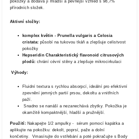
pokožky a dodává jí mladší a pevnější vzhled s 98,7%
přírodních složek.
Aktivní složky:
komplex květin - Prunella vulgaris a Celosia
cristata:
působí na tukovou tkáň a zlepšuje celistvost
pokožky
Hepseridin Charakteristický flavonoid citrusových
plodů:
chrání cévní stěny a zlepšuje mikrocirkulaci
Výhody:
Fluidní textura s rychlou absorpcí, ideální pro efektivní
zpevnění jemných partií prsou, dekoltu a vnitřních
paží.
Snadno se nanáší a nezanechává zbytky. Pokožka je
okamžitě kompaktnější, hladší a pružnější.
Použití:
Nakapejte 1/2 ampulky - sérum pomocí kapátka a
aplikujte na pokožku: dekolt, poprsí, paže a dolní
končetiny. Vmasírujte do vstřebání a poté pokračujte s Body