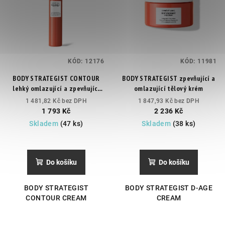
KÓD:
12176
KÓD:
11981
BODY STRATEGIST CONTOUR
BODY STRATEGIST zpevňující a
lehký omlazující a zpevňující
omlazující tělový krém
hydratační tělový krém
1 481,82 Kč bez DPH
1 847,93 Kč bez DPH
1 793 Kč
2 236 Kč
Skladem
(47 ks)
Skladem
(38 ks)
Do košíku
Do košíku
BODY STRATEGIST
BODY STRATEGIST D-AGE
CONTOUR CREAM
CREAM