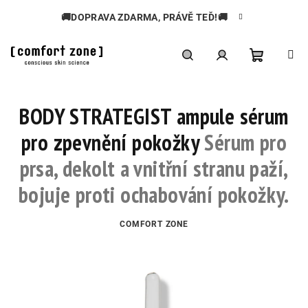
Přejít
🚚DOPRAVA ZDARMA, PRÁVĚ TEĎ!🚚
na
obsah
Nákupní
Hledat
Přihlášení
BODY STRATEGIST ampule sérum
košík
pro zpevnění pokožky
Sérum pro
prsa, dekolt a vnitřní stranu paží,
bojuje proti ochabování pokožky.
COMFORT ZONE