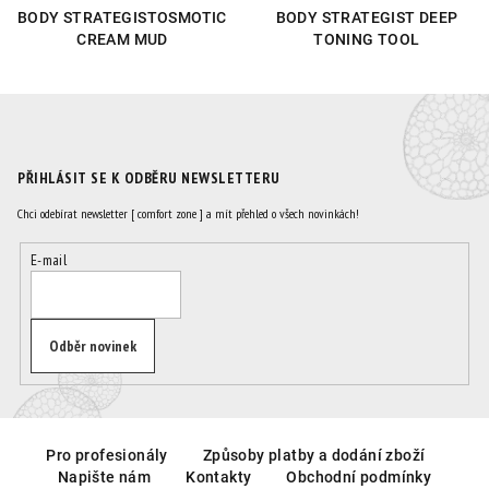
BODY STRATEGISTOSMOTIC
BODY STRATEGIST DEEP
CREAM MUD
TONING TOOL
PŘIHLÁSIT SE K ODBĚRU NEWSLETTERU
Chci odebírat newsletter [ comfort zone ] a mít přehled o všech novinkách!
E-mail
Odběr novinek
Z
á
Pro profesionály
Způsoby platby a dodání zboží
Napište nám
Kontakty
Obchodní podmínky