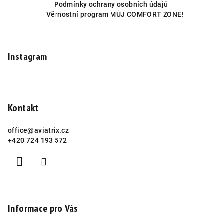
p
Podmínky ochrany osobních údajů
a
Věrnostní program MŮJ COMFORT ZONE!
t
í
Instagram
Kontakt
office
@
aviatrix.cz
+420 724 193 572
Informace pro Vás