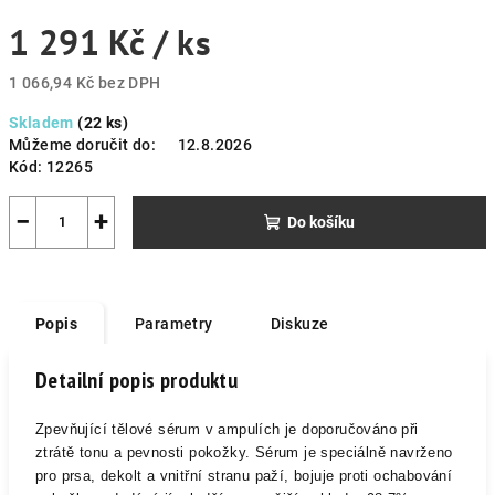
1 291 Kč
/ ks
1 066,94 Kč bez DPH
Měrná
Skladem
(22 ks)
cena:
Můžeme doručit do:
12.8.2026
Kód:
12265
−
+
Do košíku
Popis
Parametry
Diskuze
Detailní popis produktu
Zpevňující tělové sérum v ampulích je doporučováno při
ztrátě tonu a pevnosti pokožky. Sérum je speciálně navrženo
pro prsa, dekolt a vnitřní stranu paží, bojuje proti ochabování