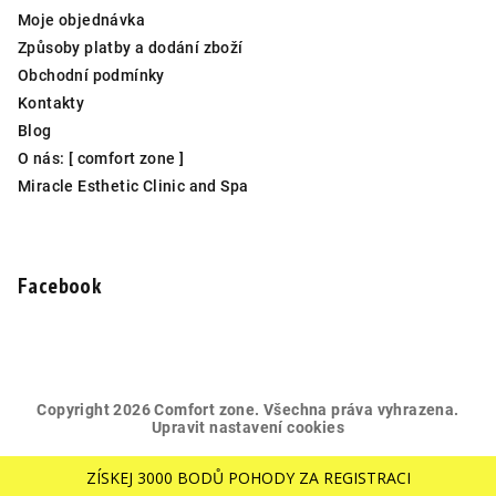
Moje objednávka
Způsoby platby a dodání zboží
Obchodní podmínky
Kontakty
Blog
O nás: [ comfort zone ]
Miracle Esthetic Clinic and Spa
Facebook
Copyright 2026
Comfort zone
. Všechna práva vyhrazena.
Upravit nastavení cookies
Vytvořil Shoptet
ZÍSKEJ 3000 BODŮ POHODY ZA REGISTRACI