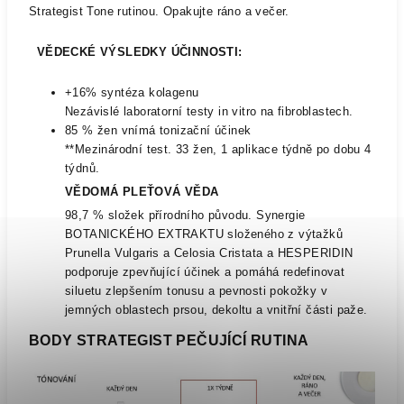
Strategist Tone rutinou. Opakujte ráno a večer.
VĚDECKÉ VÝSLEDKY ÚČINNOSTI:
+16% syntéza kolagenu
Nezávislé laboratorní testy in vitro na fibroblastech.
85 % žen vnímá tonizační účinek
**Mezinárodní test. 33 žen, 1 aplikace týdně po dobu 4
týdnů.
VĚDOMÁ PLEŤOVÁ VĚDA
98,7 % složek přírodního původu. Synergie
BOTANICKÉHO EXTRAKTU složeného z výtažků
Prunella Vulgaris a Celosia Cristata a HESPERIDIN
podporuje zpevňující účinek a pomáhá redefinovat
siluetu zlepšením tonusu a pevnosti pokožky v
jemných oblastech prsou, dekoltu a vnitřní části paže.
BODY STRATEGIST PEČUJÍCÍ RUTINA