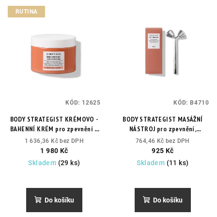
RUTINA
KÓD:
12625
KÓD:
B4710
BODY STRATEGIST KRÉMOVO -
BODY STRATEGIST MASÁŽNÍ
BAHENNÍ KRÉM pro zpevnění a
NÁSTROJ pro zpevnění,
odvodnění
Vychlazující efekt,
odvodnění, redukci strií a
1 636,36 Kč bez DPH
764,46 Kč bez DPH
odvodnění, zlepšení pevnosti
celulitidy
Program na zpěvnění
1 980 Kč
925 Kč
pokožky těla.
a odvodnění těla. Redukce strií
Skladem
(29 ks)
Skladem
(11 ks)
a celulitidy.
Do košíku
Do košíku