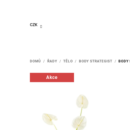
Přejít
na
obsah
CZK
DOMŮ
/
ŘADY
/
TĚLO
/
BODY STRATEGIST
/
BODY 
Akce