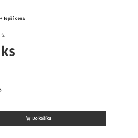
+ lepší cena
 %
 ks
6
Do košíku