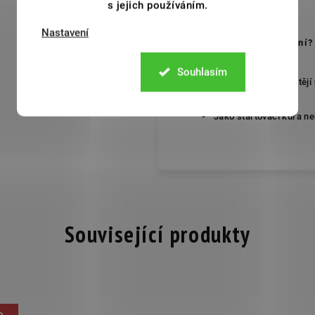
s jejich používáním.
Nastavení
Pro koho je sada ideální?
Souhlasím
Pro všechny, kdo chtějí
Jako startovací kúra ne
Související produkty
e