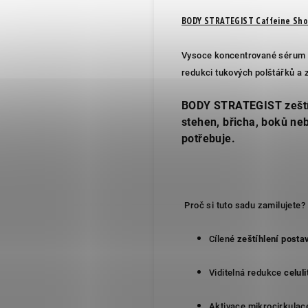
BODY STRATEGIST Caffeine Sho
Vysoce koncentrované sérum s
redukci tukových polštářků a z
BODY STRATEGIST zeštíhlu
stehen, břicha, boků ne
potřebuje.
Proč si tuto sadu zamilujete?
Cílené
zeštíhlení posta
Viditelná redukce
celul
Aktivace mikrocirkulace