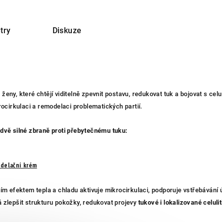
try
Diskuze
ro ženy, které chtějí viditelně zpevnit postavu, redukovat tuk a bojovat s 
ocirkulaci a remodelaci problematických partií.
dvě silné zbraně proti přebytečnému tuku:
delační krém
ím efektem tepla a chladu aktivuje mikrocirkulaci, podporuje vstřebáván
zlepšit strukturu pokožky, redukovat projevy
tukové i lokalizované celulit