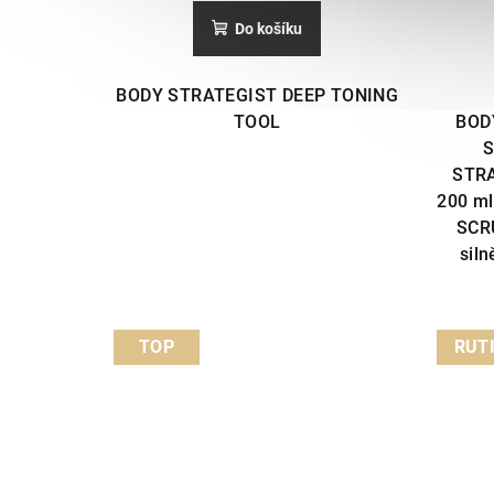
Do košíku
BODY STRATEGIST DEEP TONING
TOOL
BOD
S
STR
200 m
SCR
siln
TOP
RUT