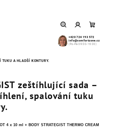
Hledat
Přihlášení
Nákupní
+420 724 193 572
info@comfortzone.cz
(Po-Pá 09:00-16:00)
košík
Í TUKU A HLADŠÍ KONTURY.
ST zeštíhlující sada –
íhlení, spalování tuku
y.
T 4 x 10 ml +
BODY STRATEGIST THERMO CREAM