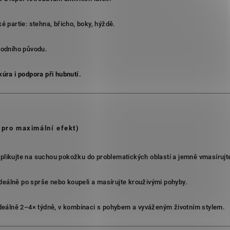
é partie: stehna, břicho, boky, hýždě.
rodního původu.
kúra i podpora při hubnutí.
l pro maximální efekt)
plikujte na suchou pokožku do problematických oblastí a jemně vmasírujte
deálně po sprše nebo koupeli a masírujte krouživými pohyby.
ideálně 2–4× týdně, v kombinaci s pohybem a vyváženým životním stylem.