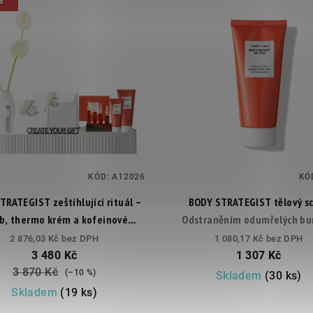
KÓD:
A12026
KÓ
TRATEGIST zeštíhlující rituál –
BODY STRATEGIST tělový s
ub, thermo krém a kofeinové
Odstraněním odumřelých bu
ampule
povrchu pokožky, podporuje hy
2 876,03 Kč bez DPH
1 080,17 Kč bez DPH
a okysličení. Získáte hedvábně
3 480 Kč
1 307 Kč
obnovenou a maximálně přip
3 870 Kč
(–10 %)
Skladem
(30 ks)
pokožku,
Skladem
(19 ks)