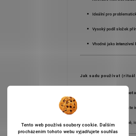
Ideální pro problematick
Vysoký podíl složek pří
Vhodné jako
intenzivní 
Jak sadu používat (rituá
Ampule Caffeine Shot
a
Thermo krém
naneste i
Používejte pravidelně, 
Tento web používá soubory cookie. Dalším
procházením tohoto webu vyjadřujete souhlas