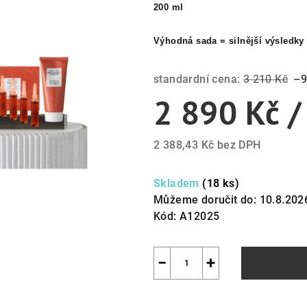
200 ml
Výhodná sada = silnější výsledky 
standardní cena:
3 210 Kč
–9
2 890 Kč
/
2 388,43 Kč bez DPH
Měrná
cena:
Skladem
(18 ks)
Můžeme doručit do:
10.8.202
Kód:
A12025
−
+