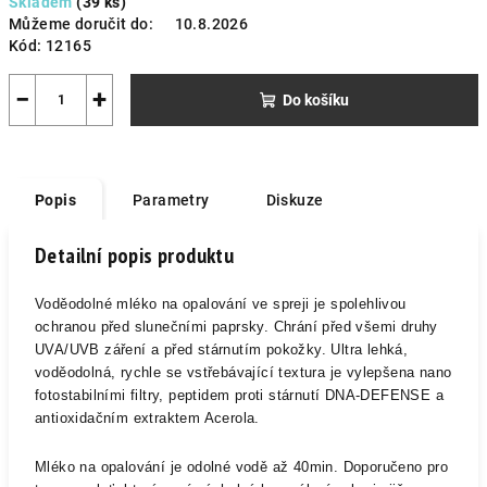
Skladem
(39 ks)
cena:
Můžeme doručit do:
10.8.2026
Kód:
12165
−
+
Do košíku
Popis
Parametry
Diskuze
Detailní popis produktu
Voděodolné mléko na opalování ve spreji je spolehlivou
ochranou před slunečními paprsky. Chrání před všemi druhy
UVA/UVB záření a před stárnutím pokožky.
Ultra lehká,
voděodolná, rychle se vstřebávající textura je vylepšena nano
fotostabilními filtry, peptidem proti stárnutí DNA-DEFENSE a
antioxidačním extraktem Acerola.
Mléko na opalování je odolné vodě až 40min. Doporučeno
pro