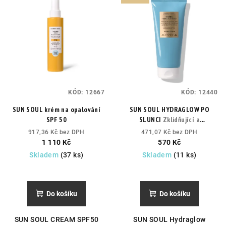
KÓD:
12667
KÓD:
12440
SUN SOUL krém na opalování
SUN SOUL HYDRAGLOW PO
SPF 50
SLUNCI
Zklidňující a
rozjasňující krém po opalování
917,36 Kč bez DPH
471,07 Kč bez DPH
s třpytivým efektem
1 110 Kč
570 Kč
Skladem
(37 ks)
Skladem
(11 ks)
Do košíku
Do košíku
SUN SOUL CREAM SPF50
SUN SOUL Hydraglow