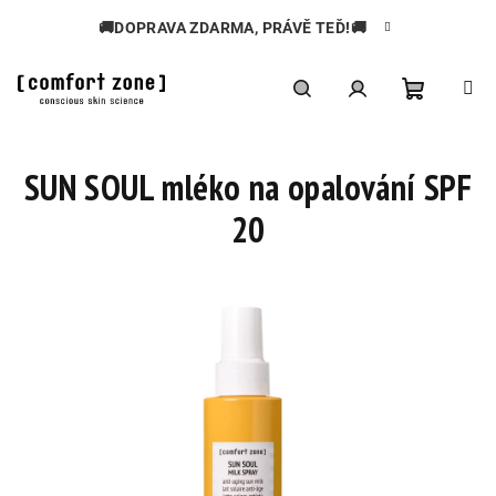
Přejít
🚚DOPRAVA ZDARMA, PRÁVĚ TEĎ!🚚
na
obsah
Nákupní
Hledat
Přihlášení
SUN SOUL mléko na opalování SPF
košík
20