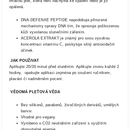
tmavou pleť, která není náchylná ke spálení nebo je již
opálená.
DNA-DEFENXE PEPTIDE napodobuje přirozené
mechanismy opravy DNA tím, že opravuje poškozenou
kůži vyvolanou slunečními zářením.
ACEROLA EXTRAKT je známý pro svou vysokou
koncentraci vitamínu C, poskytuje silný antioxidační
účinek.
JAK POUŽIVAT
Aplikujte 20/30 minut před sluněním. Aplikujte znovu každé 2
hodiny,
opakujte aplikaci zejména po osušení ručníkem,
plavání či nadměrném pocení.
VĚDOMÁ PLEŤOVÁ VĚDA
Bez silikonů, parabenů, živočišných derivátů, umělých
barviv.
Vhodné pro vegany.
Vyrobeno v CO2 neutrálním zařízení s využitím
obnovitelné energie.