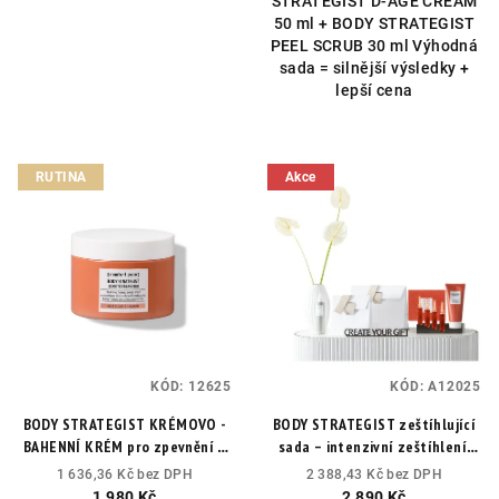
STRATEGIST D-AGE CREAM
50 ml + BODY STRATEGIST
PEEL SCRUB 30 ml Výhodná
sada = silnější výsledky +
lepší cena
RUTINA
Akce
KÓD:
12625
KÓD:
A12025
BODY STRATEGIST KRÉMOVO -
BODY STRATEGIST zeštíhlující
BAHENNÍ KRÉM pro zpevnění a
sada – intenzivní zeštíhlení,
odvodnění
Vychlazující efekt,
spalování tuku a hladší
1 636,36 Kč bez DPH
2 388,43 Kč bez DPH
odvodnění, zlepšení pevnosti
kontury.
1 980 Kč
2 890 Kč