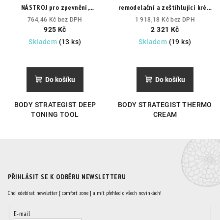
NÁSTROJ pro zpevnění,
remodelační a zeštíhlující krém
odvodnění, redukci strií a
MAXI
Odstraňování
764,46 Kč bez DPH
1 918,18 Kč bez DPH
celulitidy
Program na zpěvnění
přebytečného tuku, léčba
925 Kč
2 321 Kč
a odvodnění těla. Redukce strií
nedokonalostí tukové a
Skladem
(13 ks)
Skladem
(19 ks)
a celulitidy.
lokalizované celulitidy
Do košíku
Do košíku
BODY STRATEGIST DEEP
BODY STRATEGIST THERMO
TONING TOOL
CREAM
PŘIHLÁSIT SE K ODBĚRU NEWSLETTERU
Chci odebírat newsletter [ comfort zone ] a mít přehled o všech novinkách!
E-mail