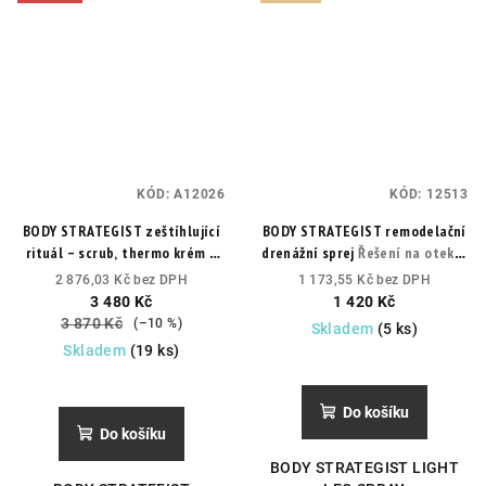
KÓD:
A12026
KÓD:
12513
BODY STRATEGIST zeštíhlující
BODY STRATEGIST remodelační
rituál – scrub, thermo krém a
drenážní sprej
Řešení na oteklé
kofeinové ampule
a těžké nohy
2 876,03 Kč bez DPH
1 173,55 Kč bez DPH
3 480 Kč
1 420 Kč
3 870 Kč
(–10 %)
Skladem
(5 ks)
Skladem
(19 ks)
Do košíku
Do košíku
BODY STRATEGIST LIGHT