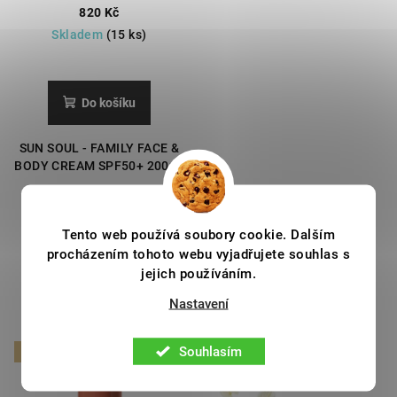
obličej a tělo s vysokou
820 Kč
ochranou.
Skladem
(15 ks)
Do košíku
SUN SOUL - FAMILY FACE &
BODY CREAM SPF50+ 200ml
Tento web používá soubory cookie. Dalším
Podobné produkty
procházením tohoto webu vyjadřujete souhlas s
jejich používáním.
Nastavení
Souhlasím
NEW
Akce