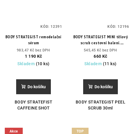
KÓD:
12391
KÓD:
12196
BODY STRATEGIST remodelační
BODY STRATEGIST MINI tělový
sérum
scrub cestovní balení.
Odstraněním odumřelých buněk
983,47 Kč bez DPH
545,45 Kč bez DPH
z povrchu pokožky, podporuje
1 190 Kč
660 Kč
hydrataci a okysličení. Získáte
Skladem
(10 ks)
Skladem
(11 ks)
hedvábně jemnou, obnovenou a
maximálně připravenou
pokožku,
Do košíku
Do košíku
BODY STRATEFIST
BODY STRATEGIST PEEL
CAFFEINE SHOT
SCRUB 30ml
Akce
TOP