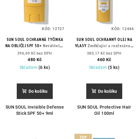
KÓD:
12727
KÓD:
12446
SUN SOUL OCHRANNÁ TYČINKA
SUN SOUL OCHRANNÝ OLEJ NA
NA OBLIČEJ SPF 50+
Neviditelná
VLASY
Změkčující a rozčesávací
ochrana SPF50+ pro nejcitlivější
péče
396,69 Kč bez DPH
380,17 Kč bez DPH
oblasti
480 Kč
460 Kč
Skladem
(6 ks)
Skladem
(5 ks)
Do košíku
Do košíku
SUN SOUL Invisible Defense
SUN SOUL Protective Hair
Stick SPF 50+ 9ml
Oil 100ml
TOP