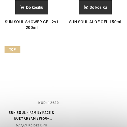
Do košíku
Do košíku
SUN SOUL SHOWER GEL 2v1
SUN SOUL ALOE GEL 150ml
200ml
TOP
KÓD:
12680
SUN SOUL - FAMILY FACE &
BODY CREAM SPF50+
Voděodolný opalovací krém na
677,69 Kč bez DPH