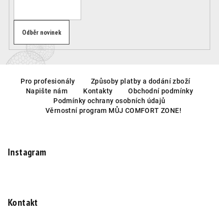
Odběr novinek
Z
á
Pro profesionály
Způsoby platby a dodání zboží
Napište nám
Kontakty
Obchodní podmínky
p
Podmínky ochrany osobních údajů
a
Věrnostní program MŮJ COMFORT ZONE!
t
í
Instagram
Kontakt