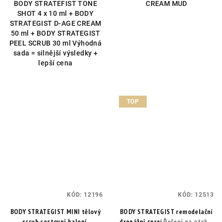
BODY STRATEFIST TONE
CREAM MUD
SHOT 4 x 10 ml + BODY
STRATEGIST D-AGE CREAM
50 ml + BODY STRATEGIST
PEEL SCRUB 30 ml Výhodná
sada = silnější výsledky +
lepší cena
TOP
KÓD:
12196
KÓD:
12513
BODY STRATEGIST MINI tělový
BODY STRATEGIST remodelační
scrub cestovní balení.
drenážní sprej
Řešení na oteklé