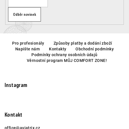
Odběr novinek
Z
á
Pro profesionály
Způsoby platby a dodání zboží
Napište nám
Kontakty
Obchodní podmínky
p
Podmínky ochrany osobních údajů
a
Věrnostní program MŮJ COMFORT ZONE!
t
í
Instagram
Kontakt
office
@
aviatrix.cz