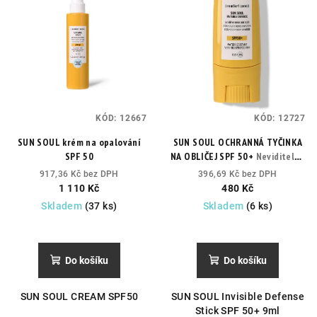
KÓD:
12667
KÓD:
12727
SUN SOUL krém na opalování
SUN SOUL OCHRANNÁ TYČINKA
SPF 50
NA OBLIČEJ SPF 50+
Neviditelná
ochrana SPF50+ pro nejcitlivější
917,36 Kč bez DPH
396,69 Kč bez DPH
oblasti
1 110 Kč
480 Kč
Skladem
(37 ks)
Skladem
(6 ks)
Do košíku
Do košíku
SUN SOUL CREAM SPF50
SUN SOUL Invisible Defense
Stick SPF 50+ 9ml