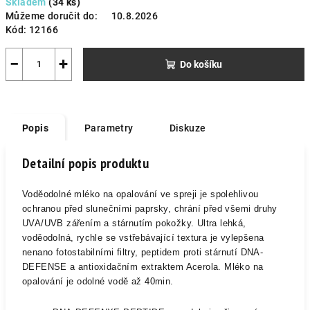
Skladem
(34 ks)
cena:
Můžeme doručit do:
10.8.2026
Kód:
12166
−
+
Do košíku
Popis
Parametry
Diskuze
Detailní popis produktu
Voděodolné mléko na opalování ve spreji je spolehlivou
ochranou před slunečními paprsky, chrání před všemi druhy
UVA/UVB zářením a stárnutím pokožky. Ultra lehká,
voděodolná, rychle se vstřebávající textura je vylepšena
nenano fotostabilními filtry, peptidem proti stárnutí DNA-
DEFENSE a antioxidačním extraktem Acerola. Mléko na
opalování je odolné vodě až 40min.