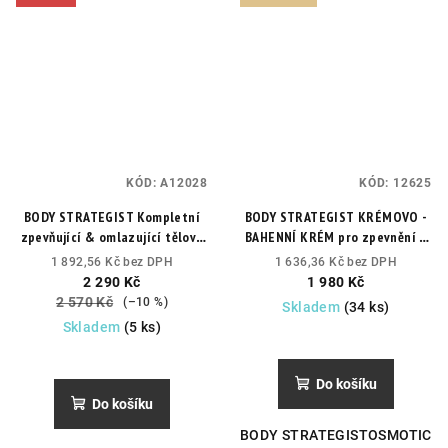
KÓD:
A12028
KÓD:
12625
BODY STRATEGIST Kompletní
BODY STRATEGIST KRÉMOVO -
zpevňující & omlazující tělová
BAHENNÍ KRÉM pro zpevnění a
kúra
odvodnění
Vychlazující efekt,
1 892,56 Kč bez DPH
1 636,36 Kč bez DPH
odvodnění, zlepšení pevnosti
2 290 Kč
1 980 Kč
pokožky těla.
2 570 Kč
(–10 %)
Skladem
(34 ks)
Skladem
(5 ks)
Do košíku
Do košíku
BODY STRATEGISTOSMOTIC