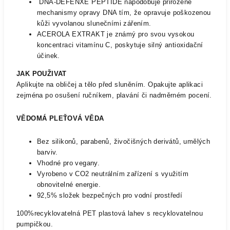
DNA-DEFENXE PEPTIDE napodobuje přirozené
mechanismy opravy DNA tím, že opravuje poškozenou
kůži vyvolanou slunečními zářením.
ACEROLA EXTRAKT je známý pro svou vysokou
koncentraci vitamínu C, poskytuje silný antioxidační
účinek.
JAK POUŽIVAT
Aplikujte na obličej a tělo před sluněním. Opakujte aplikaci
zejména po osušení ručníkem, plavání či nadměrném pocení.
VĚDOMÁ PLEŤOVÁ VĚDA
Bez silikonů, parabenů, živočišných derivátů, umělých
barviv.
Vhodné pro vegany.
Vyrobeno v CO2 neutrálním zařízení s využitím
obnovitelné energie.
92,5% složek bezpečných pro vodní prostředí
100%recyklovatelná PET plastová lahev s recyklovatelnou
pumpičkou.