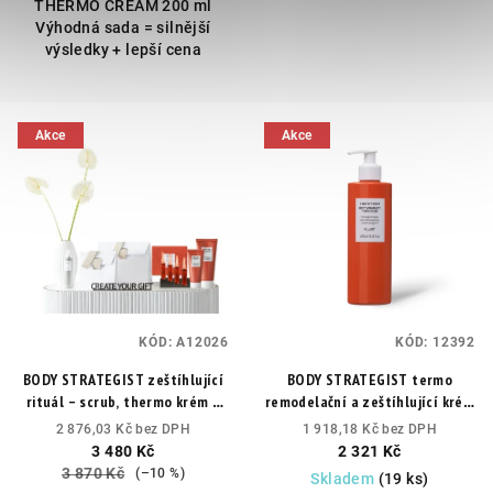
THERMO CREAM 200 ml
Výhodná sada = silnější
výsledky + lepší cena
Akce
Akce
KÓD:
A12026
KÓD:
12392
BODY STRATEGIST zeštíhlující
BODY STRATEGIST termo
rituál – scrub, thermo krém a
remodelační a zeštíhlující krém
kofeinové ampule
MAXI
Odstraňování
2 876,03 Kč bez DPH
1 918,18 Kč bez DPH
přebytečného tuku, léčba
3 480 Kč
2 321 Kč
nedokonalostí tukové a
3 870 Kč
(–10 %)
Skladem
(19 ks)
lokalizované celulitidy