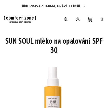
Přejít
🚚DOPRAVA ZDARMA, PRÁVĚ TEĎ!🚚
na
obsah
Nákupní
Hledat
Přihlášení
SUN SOUL mléko na opalování SPF
košík
30