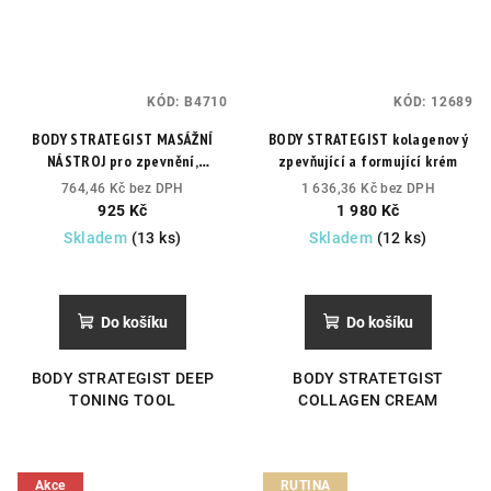
KÓD:
B4710
KÓD:
12689
BODY STRATEGIST MASÁŽNÍ
BODY STRATEGIST kolagenový
NÁSTROJ pro zpevnění,
zpevňující a formující krém
odvodnění, redukci strií a
764,46 Kč bez DPH
1 636,36 Kč bez DPH
celulitidy
Program na zpěvnění
925 Kč
1 980 Kč
a odvodnění těla. Redukce strií
Skladem
(13 ks)
Skladem
(12 ks)
a celulitidy.
Průměrné
hodnocení
produktu
Do košíku
Do košíku
je
5,0
BODY STRATEGIST DEEP
BODY STRATETGIST
z
TONING TOOL
COLLAGEN CREAM
5
hvězdiček.
Akce
RUTINA