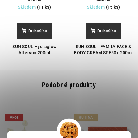
ochranou.
Skladem
(11 ks)
Skladem
(15 ks)
Do košíku
Do košíku
SUN SOUL Hydraglow
SUN SOUL - FAMILY FACE &
Aftersun 200ml
BODY CREAM SPF50+ 200ml
Podobné produkty
Akce
RUTINA