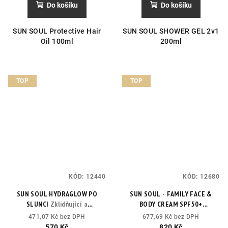
Do košíku
Do košíku
SUN SOUL Protective Hair
SUN SOUL SHOWER GEL 2v1
Oil 100ml
200ml
TOP
TOP
KÓD:
12440
KÓD:
12680
SUN SOUL HYDRAGLOW PO
SUN SOUL - FAMILY FACE &
SLUNCI
Zklidňující a
BODY CREAM SPF50+
rozjasňující krém po opalování
Voděodolný opalovací krém na
471,07 Kč bez DPH
677,69 Kč bez DPH
s třpytivým efektem
obličej a tělo s vysokou
570 Kč
820 Kč