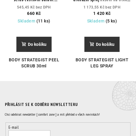
Odstraněním odumřelých buněk
a těžké nohy
545,45 Kč bez DPH
1 173,55 Kč bez DPH
z povrchu pokožky, podporuje
660 Kč
1 420 Kč
hydrataci a okysličení. Získáte
Skladem
(11 ks)
Skladem
(5 ks)
hedvábně jemnou, obnovenou a
maximálně připravenou
pokožku,
Do košíku
Do košíku
BODY STRATEGIST PEEL
BODY STRATEGIST LIGHT
SCRUB 30ml
LEG SPRAY
PŘIHLÁSIT SE K ODBĚRU NEWSLETTERU
Chci odebírat newsletter [ comfort zone ] a mít přehled o všech novinkách!
E-mail